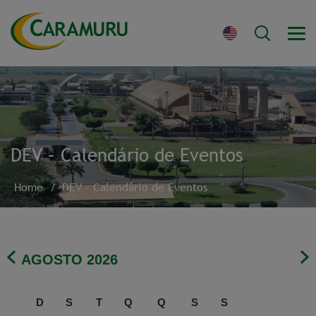
DEV – Calendário de Eventos
Home
/
DEV – Calendário de Eventos
AGOSTO
2026
D
S
T
Q
Q
S
S