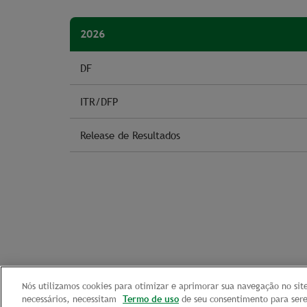
2026
DF
ITR/DFP
Release de Resultados
Nós utilizamos cookies para otimizar e aprimorar sua navegação no site
Preferências de Privacidade
necessários, necessitam
Termo de uso
de seu consentimento para sere